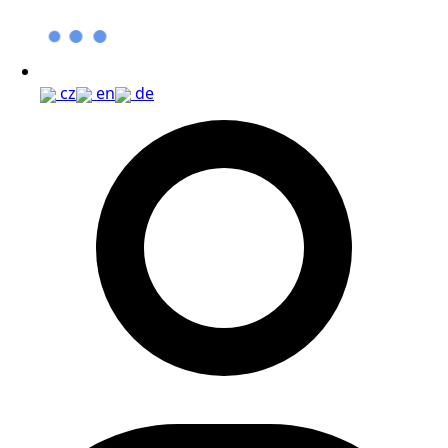
cz
en
de