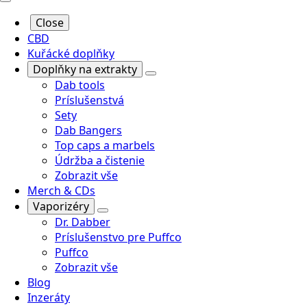
Close
CBD
Kuřácké doplňky
Doplňky na extrakty
Dab tools
Príslušenstvá
Sety
Dab Bangers
Top caps a marbels
Údržba a čistenie
Zobrazit vše
Merch & CDs
Vaporizéry
Dr. Dabber
Príslušenstvo pre Puffco
Puffco
Zobrazit vše
Blog
Inzeráty