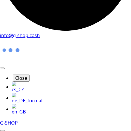
info@g-shop.cash
Close
G-SHOP